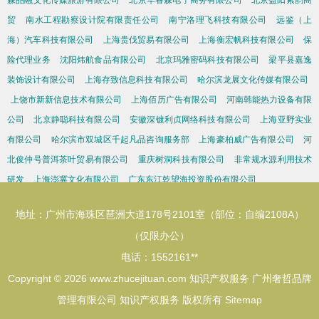
森品融文化传媒旅游有限公司
北京华睿森电子商务有限公司
北京益阳紫韵商
贸
南水工程勘察设计院有限责任公司
南宁洛理飞科技有限公司
远鉴（上
海）汽车科技有限公司
上海贵伐贸易有限公司
上海衡宏帆科技有限公司
保
险代理业务
沈阳炜航食品有限公司
北京玛雅密码科技有限公司
梁平县嘉逸
装饰设计有限公司
上海存致信息科技有限公司
哈尔滨龙展文化传媒有限公司
上饶市新新信息技术有限公司
上海佰历广告有限公司
河南韩能热力设备有限
公司
北京静聪科技有限公司
安徽深镀利贞网络科技有限公司
上海亚野实业
有限公司
哈尔滨市双城区千起凡品咨询服务部
上海豪柏威广告有限公司
河
北俊仲号普洱茶叶贸易有限公司
重庆树洞科技有限公司
非常规水源利用技术
研发
上海澎冀文化有限公司
广东东江乾望海投资股份有限公司
地址：广州市海珠区琶洲大道178号2101室（部位：自编2108A）
（仅限办公）
电话：1552161**
Copyright © 2026
www.zhucejituan.com
知识产权服务
广州奢哲品牌
管理有限公司
知识产权服务
版权所有
Sitemap