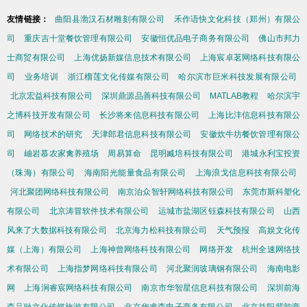
友情链接：
曲阳县渤汉石材雕刻有限公司
禾作语快文化科技（郑州）有限公
司
重庆吉十堂餐饮管理有限公司
安徽恒优品电子商务有限公司
佛山市邦力
士商贸有限公司
上海优扬新媒信息技术有限公司
上海宸卓茗网络科技有限公
司
业务培训
浙江榴莲文化传媒有限公司
哈尔滨市巨米科技发展有限公司
北京宏益科技有限公司
深圳鼎源品善科技有限公司
MATLAB教程
哈尔滨宇
之博科技开发有限公司
长沙将来信息科技有限公司
上海比沣信息科技有限公
司
网络技术的研究
天津郎君信息科技有限公司
安徽炊牛坊餐饮管理有限公
司
岫岩慕农家禽养殖场
周易算命
昆明臧培科技有限公司
港城永利宝投资
（珠海）有限公司
海南阳光能量食品有限公司
上海浪戈信息科技有限公司
河北聚团网络科技有限公司
南京泊众智轩网络科技有限公司
东莞市斯科塑化
有限公司
北京涛冒软件技术有限公司
运城市盐湖区钰森科技有限公司
山西
风来了大数据科技有限公司
北京海力松科技有限公司
天气预报
高娱文化传
媒（上海）有限公司
上海神曾网络科技有限公司
网络开发
杭州全速网络技
术有限公司
上海指梦网络科技有限公司
河北聚润玻璃钢有限公司
海南电影
网
上海涧睿宸网络科技有限公司
南京市华智星信息科技有限公司
深圳前海